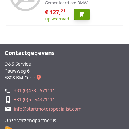
Gemonteerd op: BMW
21
€ 127,
Op voorraad
Contactgegevens
D&S Service
Pauwweg 6
5808 BM Oirlo
+31 (0)478 - 571111
+31 (0)6 - 54371111
info@startmotorspecialist.com
Onze verzendpartner is :