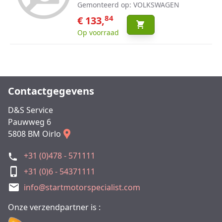
Gemonteerd op: VOLKSWAGEN
84
€ 133,
Op voorraad
Contactgegevens
D&S Service
Pauwweg 6
5808 BM Oirlo
+31 (0)478 - 571111
+31 (0)6 - 54371111
info@startmotorspecialist.com
Onze verzendpartner is :