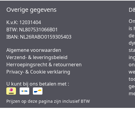
Overige gegevens
D&
Om
K.v.K: 12031404
is
BTW: NL807531066B01
de
IBAN: NL26RABO0159305403
dy
Algemene voorwaarden
st
Verzend- & leveringsbeleid
in
Herroepingsrecht & retourneren
on
Privacy- & Cookie verklaring
we
to
U kunt bij ons betalen met :
ge
me
Prijzen op deze pagina zijn inclusief BTW