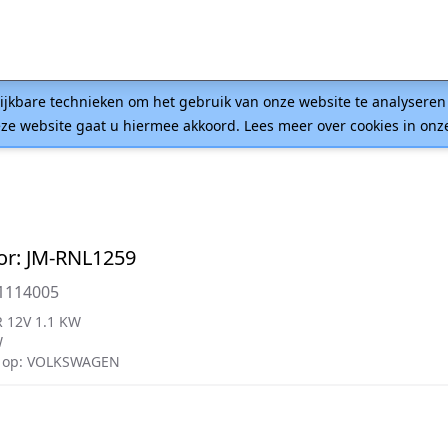
lijkbare technieken om het gebruik van onze website te analysere
ze website gaat u hiermee akkoord. Lees meer over cookies in on
or: JM-RNL1259
1114005
 12V 1.1 KW
W
 op: VOLKSWAGEN