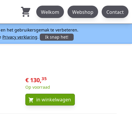
Welkom
Webshop
Contact
n en het gebruikersgemak te verbeteren.
ze
Privacy verklaring
.
Ik snap het!
35
€ 130,
Op voorraad
in winkelwagen