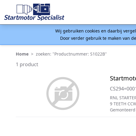
Wij gebruiken cookies en daarbij verge
Door verder gebruik te maken van de
Home
>
zoeken: "Productnummer: S1022B"
1 product
Startmot
CS294=000
RNL STARTER
9 TEETH CC
Gemonteerd