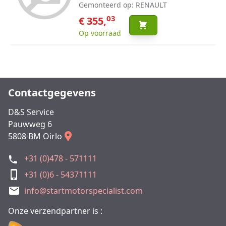
Gemonteerd op: RENAULT
03
€ 355,
Op voorraad
Contactgegevens
D&S Service
Pauwweg 6
5808 BM Oirlo
+31 (0)478 - 571111
+31 (0)6 - 54371111
info@startmotorspecialist.com
Onze verzendpartner is :