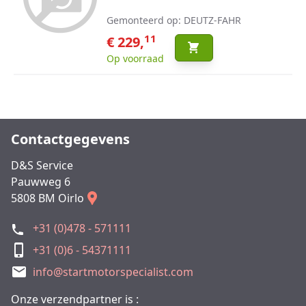
Gemonteerd op: DEUTZ-FAHR
11
€ 229,
Op voorraad
Contactgegevens
D&S Service
Pauwweg 6
5808 BM Oirlo
+31 (0)478 - 571111
+31 (0)6 - 54371111
info@startmotorspecialist.com
Onze verzendpartner is :