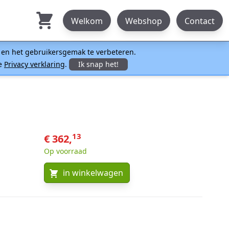
Welkom
Webshop
Contact
n en het gebruikersgemak te verbeteren.
ze
Privacy verklaring
.
Ik snap het!
13
€ 362,
Op voorraad
in winkelwagen