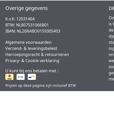
Overige gegevens
D&
Om
K.v.K: 12031404
is
BTW: NL807531066B01
de
IBAN: NL26RABO0159305403
dy
Algemene voorwaarden
st
Verzend- & leveringsbeleid
in
Herroepingsrecht & retourneren
on
Privacy- & Cookie verklaring
we
to
U kunt bij ons betalen met :
ge
me
Prijzen op deze pagina zijn inclusief BTW