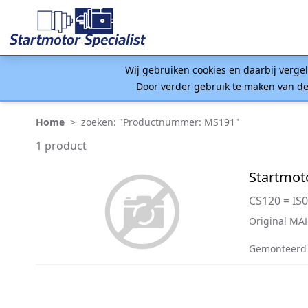
Wij gebruiken cookies en daarbij verge
Door verder gebruik te maken van de
Home
>
zoeken: "Productnummer: MS191"
1 product
Startmot
CS120 = IS
Original MAH
Gemonteerd