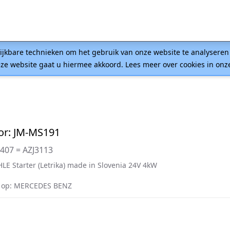
lijkbare technieken om het gebruik van onze website te analysere
ze website gaat u hiermee akkoord. Lees meer over cookies in on
or: JM-MS191
0407 = AZJ3113
LE Starter (Letrika) made in Slovenia 24V 4kW
 op: MERCEDES BENZ