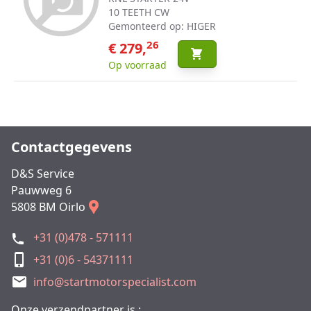
10 TEETH CW
Gemonteerd op: HIGER
26
€ 279,
Op voorraad
Contactgegevens
D&S Service
Pauwweg 6
5808 BM Oirlo
+31 (0)478 - 571111
+31 (0)6 - 54371111
info@startmotorspecialist.com
Onze verzendpartner is :