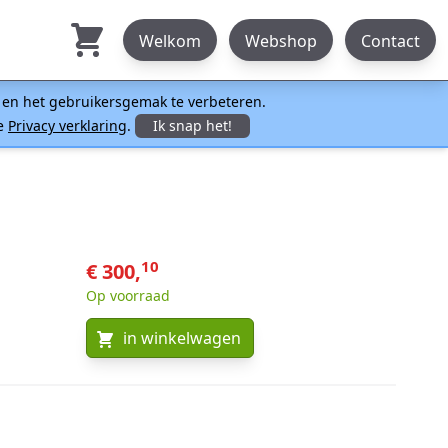
Welkom
Webshop
Contact
n en het gebruikersgemak te verbeteren.
ze
Privacy verklaring
.
Ik snap het!
10
€ 300,
Op voorraad
in winkelwagen