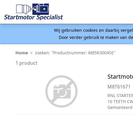
Wij gebruiken cookies en daarbij verge
Door verder gebruik te maken van de
Home
>
zoeken: "Productnummer: M85R3004SE"
1 product
Startmot
M8T61671
RNL STARTER
10 TEETH C
Gemonteerd 