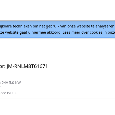
lijkbare technieken om het gebruik van onze website te analysere
ze website gaat u hiermee akkoord. Lees meer over cookies in on
or: JM-RNLM8T61671
 24V 5.0 KW
W
op: IVECO