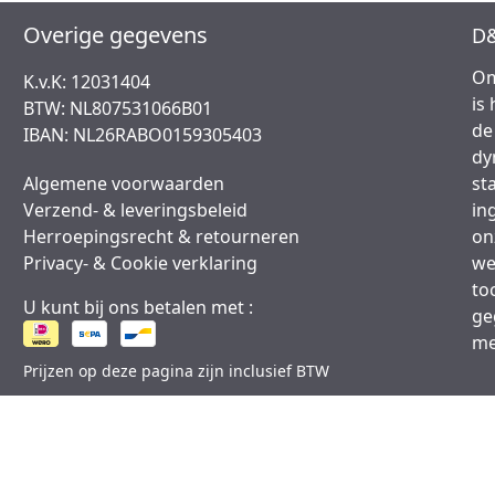
Overige gegevens
D&
Om
K.v.K: 12031404
is
BTW: NL807531066B01
de
IBAN: NL26RABO0159305403
dy
Algemene voorwaarden
st
Verzend- & leveringsbeleid
in
Herroepingsrecht & retourneren
on
Privacy- & Cookie verklaring
we
to
U kunt bij ons betalen met :
ge
me
Prijzen op deze pagina zijn inclusief BTW