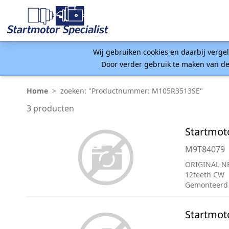
Wij gebruiken cookies en daarbij verge
Door verder gebruik te maken van de
Home
>
zoeken: "Productnummer: M105R3513SE"
3 producten
Startmot
M9T84079
ORIGINAL NE
12teeth CW
Gemonteerd
Startmot