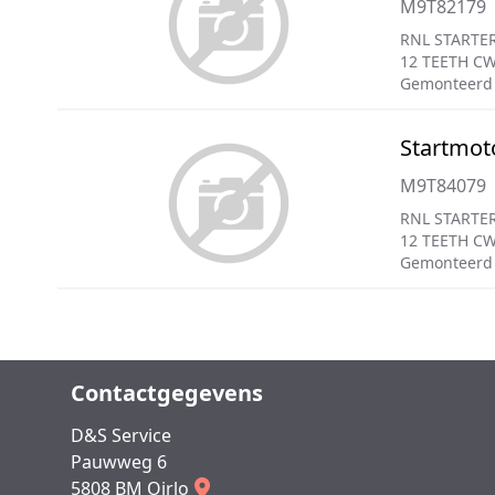
M9T82179
RNL STARTER
12 TEETH CW
Gemonteerd
Startmot
M9T84079
RNL STARTER
12 TEETH C
Gemonteerd
Contactgegevens
D&S Service
Pauwweg 6
5808 BM Oirlo