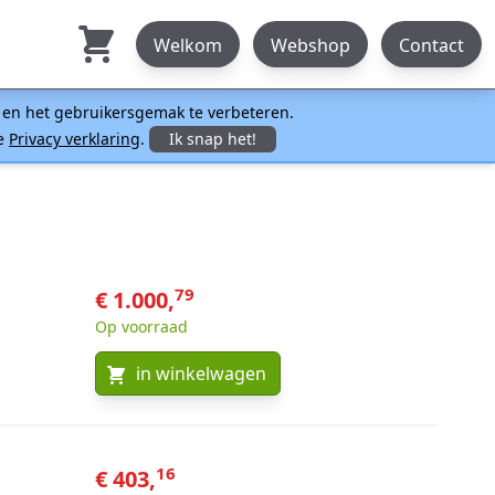
Welkom
Webshop
Contact
n en het gebruikersgemak te verbeteren.
ze
Privacy verklaring
.
Ik snap het!
79
€ 1.000,
Op voorraad
in winkelwagen
16
€ 403,