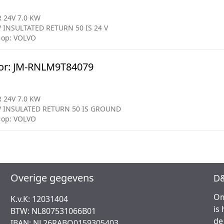
 24V 7.0 KW
 INSULTATED RETURN 50 IS 24 V
 op: VOLVO
or: JM-RNLM9T84079
 24V 7.0 KW
W INSULATED RETURN 50 IS GROUND
 op: VOLVO
Overige gegevens
D&
Om
K.v.K: 12031404
is
BTW: NL807531066B01
de
IBAN: NL26RABO0159305403