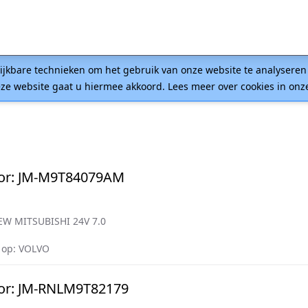
lijkbare technieken om het gebruik van onze website te analysere
ze website gaat u hiermee akkoord. Lees meer over cookies in on
or: JM-M9T84079AM
W MITSUBISHI 24V 7.0
 op: VOLVO
or: JM-RNLM9T82179