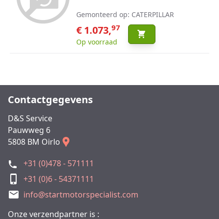
Gemonteerd op: CATERPILLAR
97
€ 1.073,
Op voorraad
Contactgegevens
D&S Service
Pauwweg 6
5808 BM Oirlo
+31 (0)478 - 571111
+31 (0)6 - 54371111
info@startmotorspecialist.com
Onze verzendpartner is :