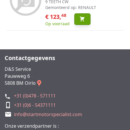
9 TEETH CW
Gemonteerd op: RENAULT
48
€ 123,
Op voorraad
Contactgegevens
D&S Service
Pauwweg 6
5808 BM Oirlo
+31 (0)478 - 571111
+31 (0)6 - 54371111
info@startmotorspecialist.com
Onze verzendpartner is :