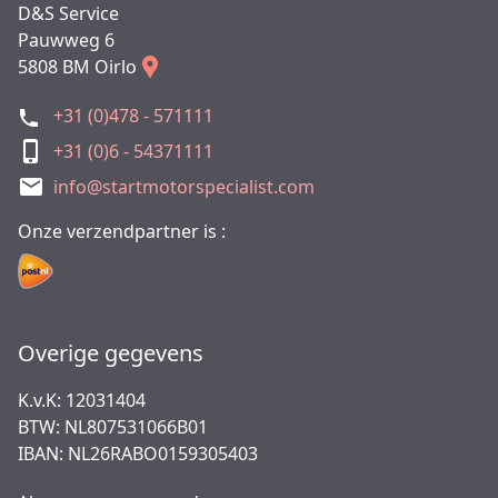
D&S Service
Pauwweg 6
5808 BM Oirlo
+31 (0)478 - 571111
+31 (0)6 - 54371111
info@startmotorspecialist.com
Onze verzendpartner is :
Overige gegevens
K.v.K: 12031404
BTW: NL807531066B01
IBAN: NL26RABO0159305403