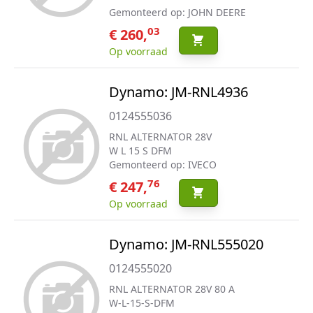
Gemonteerd op: JOHN DEERE
03
€ 260,
Op voorraad
Dynamo: JM-RNL4936
0124555036
RNL ALTERNATOR 28V
W L 15 S DFM
Gemonteerd op: IVECO
76
€ 247,
Op voorraad
Dynamo: JM-RNL555020
0124555020
RNL ALTERNATOR 28V 80 A
W-L-15-S-DFM