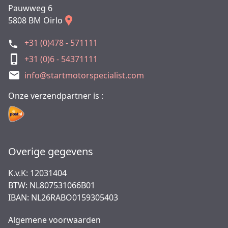
Pauwweg 6
5808 BM Oirlo
+31 (0)478 - 571111
+31 (0)6 - 54371111
info@startmotorspecialist.com
Onze verzendpartner is :
Overige gegevens
K.v.K: 12031404
BTW: NL807531066B01
IBAN: NL26RABO0159305403
Algemene voorwaarden