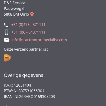
D&S Service
Pauwweg 6
5808 BM Oirlo
+31 (0)478 - 571111
+31 (0)6 - 54371111
info@startmotorspecialist.com
Onze verzendpartner is :
Overige gegevens
K.v.K: 12031404
BTW: NL807531066B01
IBAN: NL26RABO0159305403