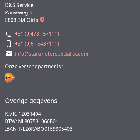
D&S Service
Pauwweg 6
5808 BM Oirlo
+31 (0)478 - 571111
+31 (0)6 - 54371111
info@startmotorspecialist.com
Onze verzendpartner is :
Overige gegevens
K.v.K: 12031404
BTW: NL807531066B01
IBAN: NL26RABO0159305403