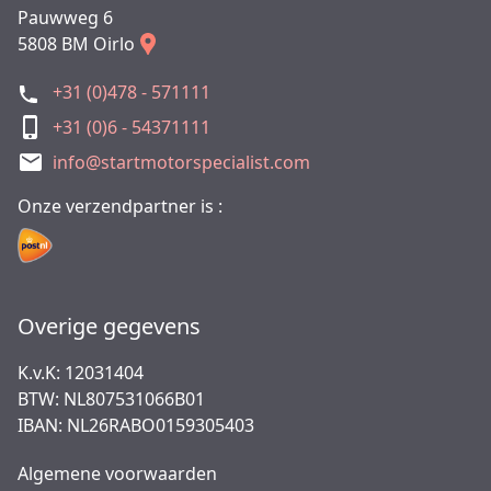
Pauwweg 6
5808 BM Oirlo
+31 (0)478 - 571111
+31 (0)6 - 54371111
info@startmotorspecialist.com
Onze verzendpartner is :
Overige gegevens
K.v.K: 12031404
BTW: NL807531066B01
IBAN: NL26RABO0159305403
Algemene voorwaarden