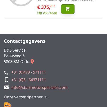
89
€ 375,
Op voorraad
Contactgegevens
D&S Service
Pauwweg 6
5808 BM Oirlo
+31 (0)478 - 571111
+31 (0)6 - 54371111
info@startmotorspecialist.com
Onze verzendpartner is :