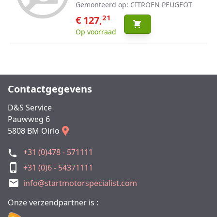
Gemonteerd op: CITROEN PEUGEOT
21
€ 127,
Op voorraad
Contactgegevens
D&S Service
Pauwweg 6
5808 BM Oirlo
+31 (0)478 - 571111
+31 (0)6 - 54371111
info@startmotorspecialist.com
Onze verzendpartner is :