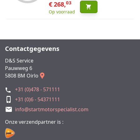
03
€ 268,
Op voorraad
Contactgegevens
D&S Service
Pauwweg 6
5808 BM Oirlo
+31 (0)478 - 571111
+31 (0)6 - 54371111
info@startmotorspecialist.com
Onze verzendpartner is :