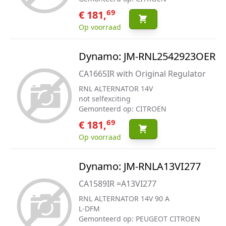
69
€ 181,
Op voorraad
Dynamo: JM-RNL2542923OER
CA1665IR with Original Regulator
RNL ALTERNATOR 14V
not selfexciting
Gemonteerd op: CITROEN
69
€ 181,
Op voorraad
Dynamo: JM-RNLA13VI277
CA1589IR =A13VI277
RNL ALTERNATOR 14V 90 A
L-DFM
Gemonteerd op: PEUGEOT CITROEN