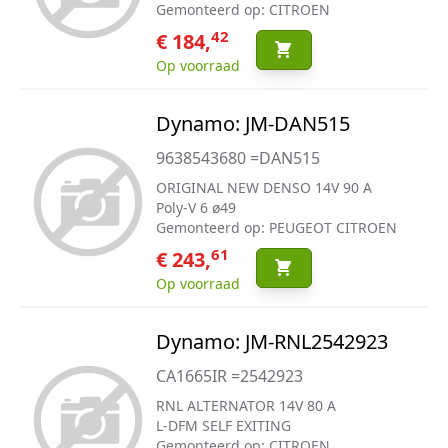
Gemonteerd op: CITROEN
42
€ 184,
Op voorraad
Dynamo: JM-DAN515
9638543680 =DAN515
ORIGINAL NEW DENSO 14V 90 A
Poly-V 6 ø49
Gemonteerd op: PEUGEOT CITROEN
61
€ 243,
Op voorraad
Dynamo: JM-RNL2542923
CA1665IR =2542923
RNL ALTERNATOR 14V 80 A
L-DFM SELF EXITING
Gemonteerd op: CITROEN