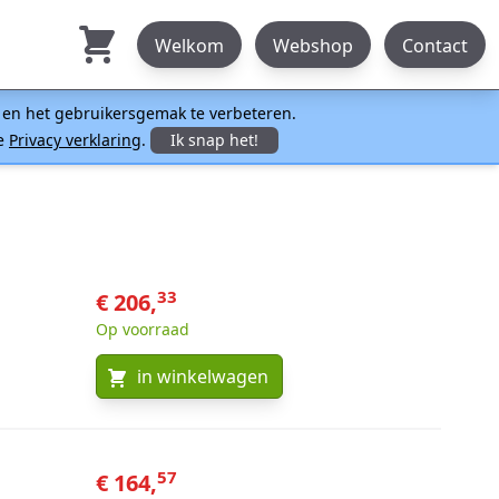
Welkom
Webshop
Contact
n en het gebruikersgemak te verbeteren.
ze
Privacy verklaring
.
Ik snap het!
33
€ 206,
Op voorraad
in winkelwagen
57
€ 164,