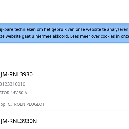
lijkbare technieken om het gebruik van onze website te analysere
ze website gaat u hiermee akkoord. Lees meer over cookies in on
 JM-RNL3930
=0123310010
ATOR 14V 80 A
 op: CITROEN PEUGEOT
 JM-RNL3930N