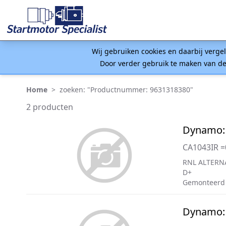
Wij gebruiken cookies en daarbij verge
Door verder gebruik te maken van de
Home
>
zoeken: "Productnummer: 9631318380"
2 producten
Dynamo:
CA1043IR 
RNL ALTERN
D+
Gemonteerd
Dynamo: