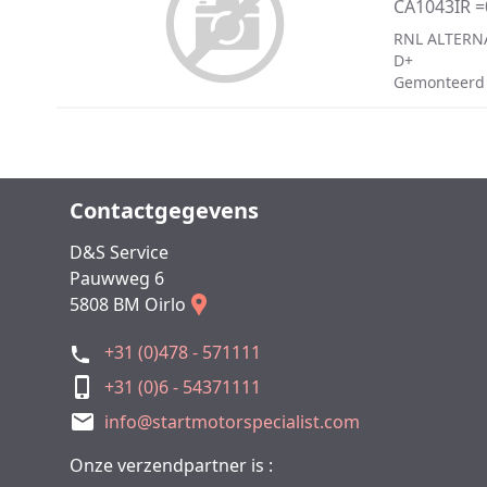
CA1043IR 
RNL ALTERN
D+
Gemonteerd
Contactgegevens
D&S Service
Pauwweg 6
5808 BM Oirlo
+31 (0)478 - 571111
+31 (0)6 - 54371111
info@startmotorspecialist.com
Onze verzendpartner is :