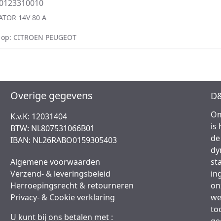
=0123310010
ATOR 14V 80 A
 op: CITROEN PEUGEOT
Overige gegevens
D&
Om
K.v.K: 12031404
is
BTW: NL807531066B01
de
IBAN: NL26RABO0159305403
dy
Algemene voorwaarden
st
Verzend- & leveringsbeleid
in
Herroepingsrecht & retourneren
on
Privacy- & Cookie verklaring
we
to
U kunt bij ons betalen met :