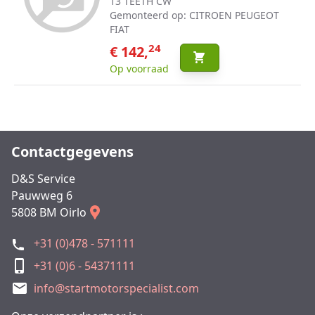
13 TEETH CW
Gemonteerd op: CITROEN PEUGEOT
FIAT
24
€ 142,
Op voorraad
Contactgegevens
D&S Service
Pauwweg 6
5808 BM Oirlo
+31 (0)478 - 571111
+31 (0)6 - 54371111
info@startmotorspecialist.com