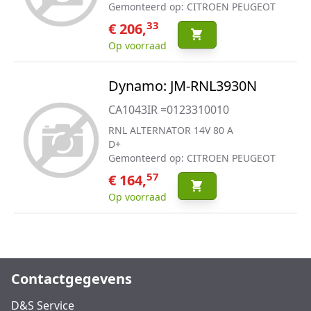
Gemonteerd op: CITROEN PEUGEOT
33
€ 206,
Op voorraad
Dynamo: JM-RNL3930N
CA1043IR =0123310010
RNL ALTERNATOR 14V 80 A
D+
Gemonteerd op: CITROEN PEUGEOT
57
€ 164,
Op voorraad
Contactgegevens
D&S Service