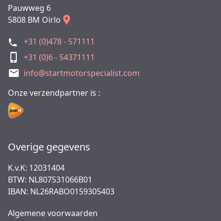
Pauwweg 6
5808 BM Oirlo
+31 (0)478 - 571111
+31 (0)6 - 54371111
info@startmotorspecialist.com
Onze verzendpartner is :
Overige gegevens
K.v.K: 12031404
BTW: NL807531066B01
IBAN: NL26RABO0159305403
Algemene voorwaarden