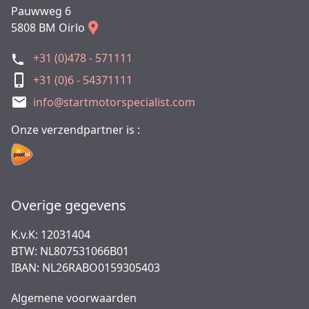
Pauwweg 6
5808 BM Oirlo
+31 (0)478 - 571111
+31 (0)6 - 54371111
info@startmotorspecialist.com
Onze verzendpartner is :
Overige gegevens
K.v.K: 12031404
BTW: NL807531066B01
IBAN: NL26RABO0159305403
Algemene voorwaarden