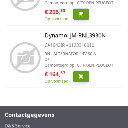
Gemonteerd op: CITROEN PEUGEOT
33
€ 206,
Op voorraad
Dynamo: JM-RNL3930N
CA1043IR =0123310010
RNL ALTERNATOR 14V 80 A
D+
Gemonteerd op: CITROEN PEUGEOT
57
€ 164,
Op voorraad
Contactgegevens
D&S Service