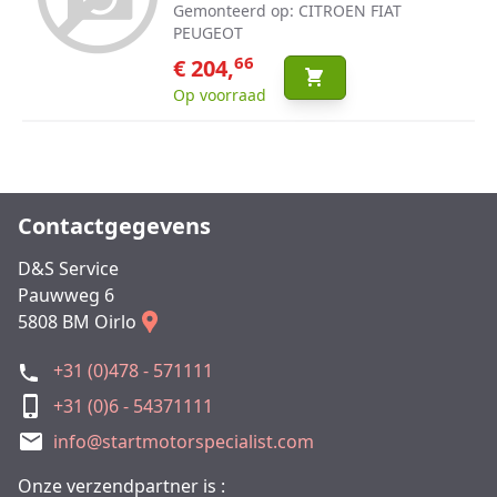
Gemonteerd op: CITROEN FIAT
PEUGEOT
66
€ 204,
Op voorraad
Contactgegevens
D&S Service
Pauwweg 6
5808 BM Oirlo
+31 (0)478 - 571111
+31 (0)6 - 54371111
info@startmotorspecialist.com
Onze verzendpartner is :