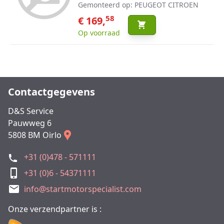
Gemonteerd op: PEUGEOT CITROEN
58
€ 169,
Op voorraad
Contactgegevens
D&S Service
Pauwweg 6
5808 BM Oirlo
+31 (0)478 - 571111
+31 (0)6 - 54371111
info@startmotorspecialist.com
Onze verzendpartner is :