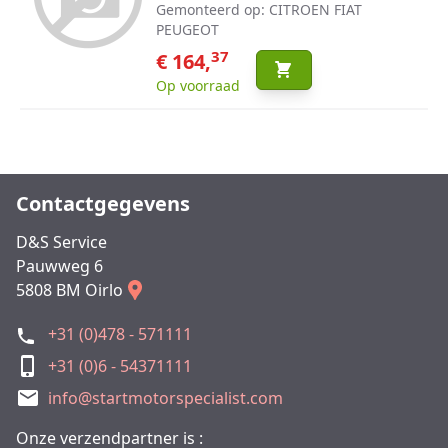
Gemonteerd op: CITROEN FIAT
PEUGEOT
37
€ 164,
Op voorraad
Contactgegevens
D&S Service
Pauwweg 6
5808 BM Oirlo
+31 (0)478 - 571111
+31 (0)6 - 54371111
info@startmotorspecialist.com
Onze verzendpartner is :