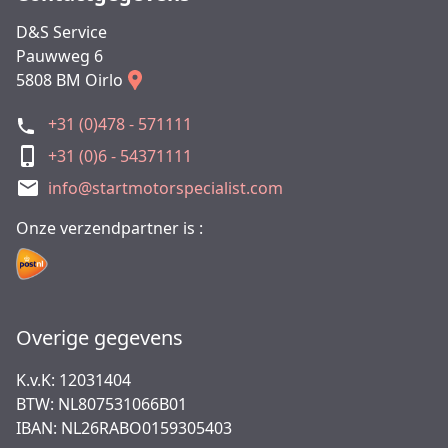
D&S Service
Pauwweg 6
5808 BM Oirlo
+31 (0)478 - 571111
+31 (0)6 - 54371111
info@startmotorspecialist.com
Onze verzendpartner is :
Overige gegevens
K.v.K: 12031404
BTW: NL807531066B01
IBAN: NL26RABO0159305403