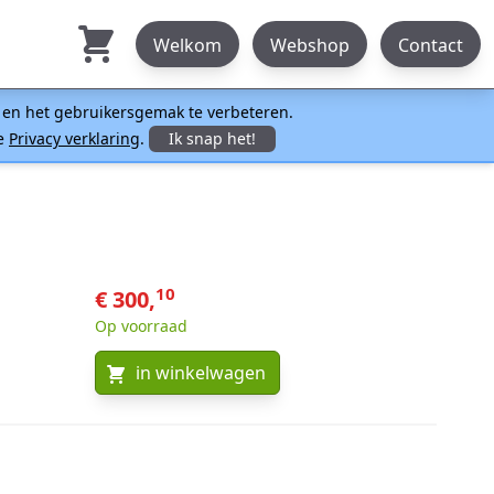
Welkom
Webshop
Contact
n en het gebruikersgemak te verbeteren.
ze
Privacy verklaring
.
Ik snap het!
10
€ 300,
Op voorraad
in winkelwagen