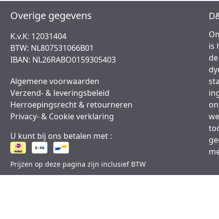
Overige gegevens
D&
Om
K.v.K: 12031404
is
BTW: NL807531066B01
de
IBAN: NL26RABO0159305403
dy
Algemene voorwaarden
st
Verzend- & leveringsbeleid
in
Herroepingsrecht & retourneren
on
Privacy- & Cookie verklaring
we
to
U kunt bij ons betalen met :
ge
me
Prijzen op deze pagina zijn inclusief BTW