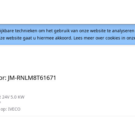
lijkbare technieken om het gebruik van onze website te analysere
ze website gaat u hiermee akkoord. Lees meer over cookies in on
or: JM-RNLM8T61671
 24V 5.0 KW
W
op: IVECO