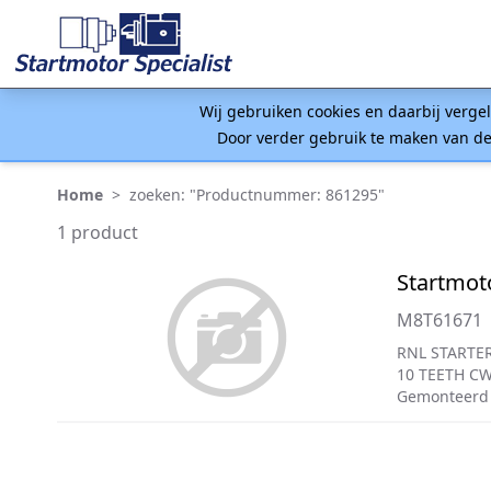
Wij gebruiken cookies en daarbij verge
Door verder gebruik te maken van de
Home
>
zoeken: "Productnummer: 861295"
1 product
Startmot
M8T61671
RNL STARTER
10 TEETH C
Gemonteerd 