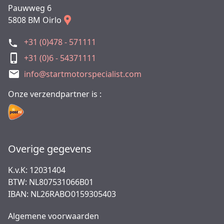
Pauwweg 6
5808 BM Oirlo
+31 (0)478 - 571111
+31 (0)6 - 54371111
info@startmotorspecialist.com
Onze verzendpartner is :
Overige gegevens
K.v.K: 12031404
BTW: NL807531066B01
IBAN: NL26RABO0159305403
Algemene voorwaarden