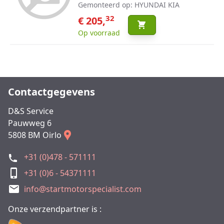
Gemonteerd op: HYUNDAI KIA
32
€ 205,
Op voorraad
Contactgegevens
D&S Service
Pauwweg 6
5808 BM Oirlo
+31 (0)478 - 571111
+31 (0)6 - 54371111
info@startmotorspecialist.com
Onze verzendpartner is :