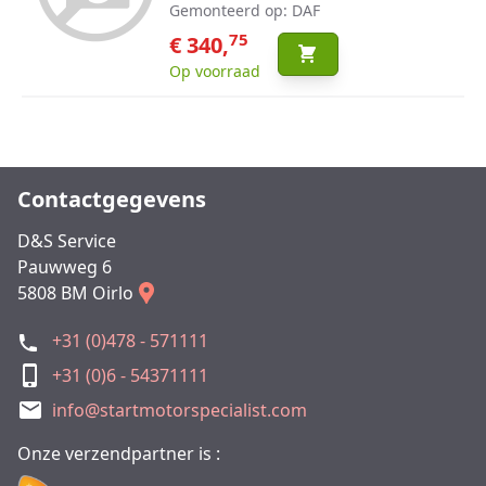
Gemonteerd op: DAF
75
€ 340,
Op voorraad
Contactgegevens
D&S Service
Pauwweg 6
5808 BM Oirlo
+31 (0)478 - 571111
+31 (0)6 - 54371111
info@startmotorspecialist.com
Onze verzendpartner is :