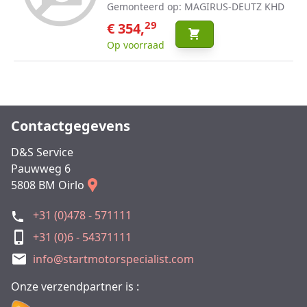
Gemonteerd op: MAGIRUS-DEUTZ KHD
29
€ 354,
Op voorraad
Contactgegevens
D&S Service
Pauwweg 6
5808 BM Oirlo
+31 (0)478 - 571111
+31 (0)6 - 54371111
info@startmotorspecialist.com
Onze verzendpartner is :