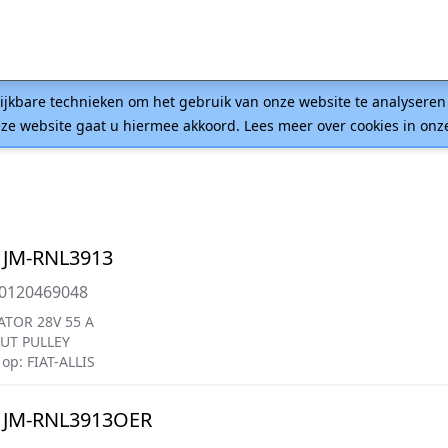
lijkbare technieken om het gebruik van onze website te analysere
ze website gaat u hiermee akkoord. Lees meer over cookies in on
 JM-RNL3913
=0120469048
ATOR 28V 55 A
UT PULLEY
op: FIAT-ALLIS
 JM-RNL3913OER