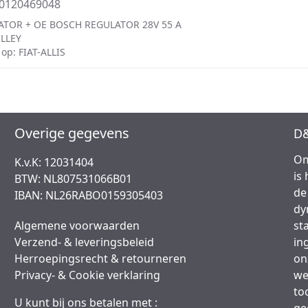
=0120469048
ATOR + OE BOSCH REGULATOR 28V 55 A
LLEY
op: FIAT-ALLIS
Overige gegevens
D&
Om
K.v.K: 12031404
is
BTW: NL807531066B01
de
IBAN: NL26RABO0159305403
dy
Algemene voorwaarden
st
Verzend- & leveringsbeleid
in
Herroepingsrecht & retourneren
on
Privacy- & Cookie verklaring
we
to
U kunt bij ons betalen met :