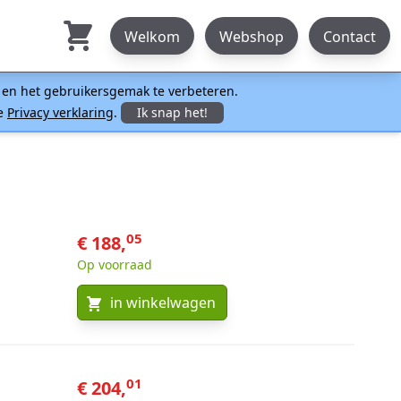
Welkom
Webshop
Contact
n en het gebruikersgemak te verbeteren.
ze
Privacy verklaring
.
Ik snap het!
05
€ 188,
Op voorraad
in winkelwagen
01
€ 204,