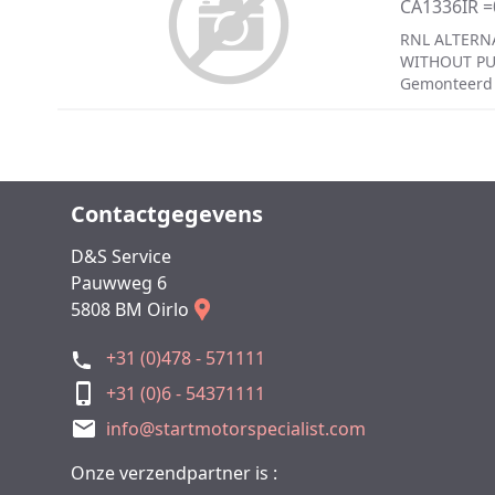
CA1336IR 
RNL ALTERN
WITHOUT PU
Gemonteerd 
Contactgegevens
D&S Service
Pauwweg 6
5808 BM Oirlo
+31 (0)478 - 571111
+31 (0)6 - 54371111
info@startmotorspecialist.com
Onze verzendpartner is :