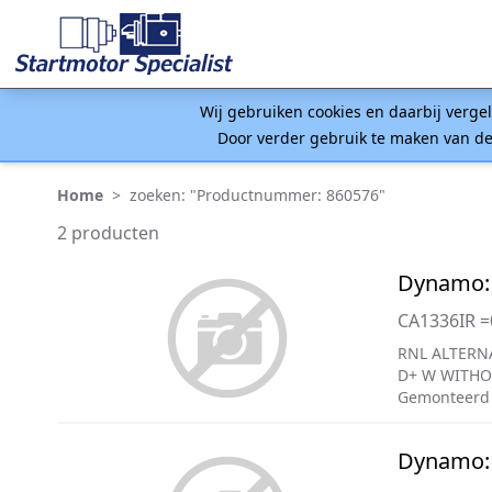
Wij gebruiken cookies en daarbij verge
Door verder gebruik te maken van de
Home
>
zoeken: "Productnummer: 860576"
2 producten
Dynamo:
CA1336IR 
RNL ALTERN
D+ W WITHO
Gemonteerd 
Dynamo: