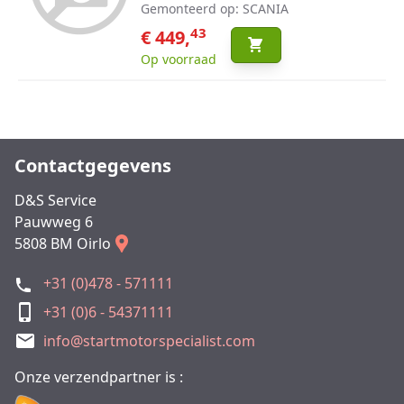
Gemonteerd op: SCANIA
43
€ 449,
Op voorraad
Contactgegevens
D&S Service
Pauwweg 6
5808 BM Oirlo
+31 (0)478 - 571111
+31 (0)6 - 54371111
info@startmotorspecialist.com
Onze verzendpartner is :