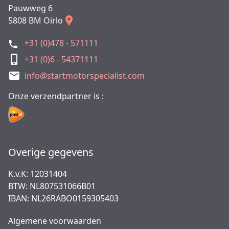
Pauwweg 6
5808 BM Oirlo
+31 (0)478 - 571111
+31 (0)6 - 54371111
info@startmotorspecialist.com
Onze verzendpartner is :
Overige gegevens
K.v.K: 12031404
BTW: NL807531066B01
IBAN: NL26RABO0159305403
Algemene voorwaarden