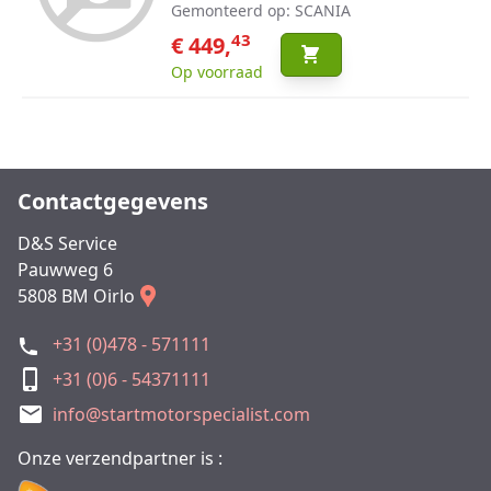
Gemonteerd op: SCANIA
43
€ 449,
Op voorraad
Contactgegevens
D&S Service
Pauwweg 6
5808 BM Oirlo
+31 (0)478 - 571111
+31 (0)6 - 54371111
info@startmotorspecialist.com
Onze verzendpartner is :