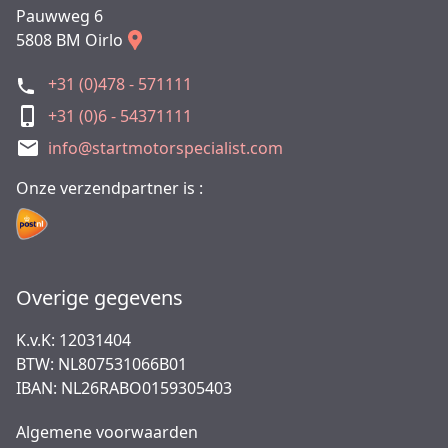
Pauwweg 6
5808 BM Oirlo
+31 (0)478 - 571111
+31 (0)6 - 54371111
info@startmotorspecialist.com
Onze verzendpartner is :
Overige gegevens
K.v.K: 12031404
BTW: NL807531066B01
IBAN: NL26RABO0159305403
Algemene voorwaarden