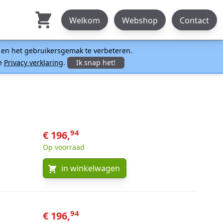
Welkom
Webshop
Contact
n en het gebruikersgemak te verbeteren.
ze
Privacy verklaring
.
Ik snap het!
94
€ 196,
Op voorraad
in winkelwagen
94
€ 196,