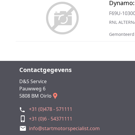
Dynamo:
F69U-1030
RNL ALTERN
Gemonteerd
Contactgegevens
D&S Service
Pauwweg 6
5808 BM Oirlo
+31 (0)478 - 571111
+31 (0)6 - 54371111
info@startmotorspecialist.com