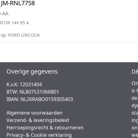
 JM-RNL7758
0-AA
ATOR 14V 95 A
 op: FORD LINCOLN
Overige gegevens
D&
Om
K.v.K: 12031404
is
BTW: NL807531066B01
de
IBAN: NL26RABO0159305403
dy
Algemene voorwaarden
st
Verzend- & leveringsbeleid
in
Herroepingsrecht & retourneren
on
Privacy- & Cookie verklaring
we