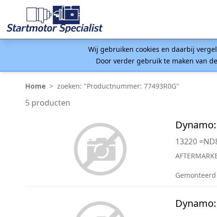
Wij gebruiken cookies en daarbij verge
Door verder gebruik te maken van de
Home
>
zoeken: "Productnummer: 77493R0G"
5 producten
Dynamo:
13220 =ND
AFTERMARKE
Gemonteerd
Dynamo: