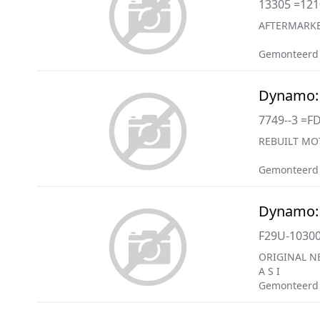
13305 =121
AFTERMARKE
Gemonteerd
Dynamo: 
7749--3 =F
REBUILT MO
Gemonteerd
Dynamo: 
F29U-1030
ORIGINAL N
A S I
Gemonteerd