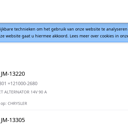
lijkbare technieken om het gebruik van onze website te analysere
ze website gaat u hiermee akkoord. Lees meer over cookies in on
 JM-13220
801 =121000-2680
T ALTERNATOR 14V 90 A
 op: CHRYSLER
 JM-13305