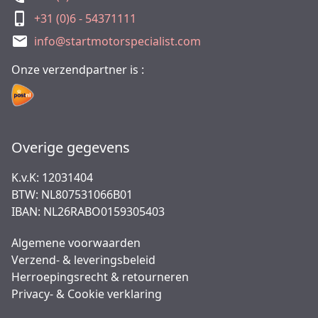
+31 (0)6 - 54371111
info@startmotorspecialist.com
Onze verzendpartner is :
Overige gegevens
K.v.K: 12031404
BTW: NL807531066B01
IBAN: NL26RABO0159305403
Algemene voorwaarden
Verzend- & leveringsbeleid
Herroepingsrecht & retourneren
Privacy- & Cookie verklaring