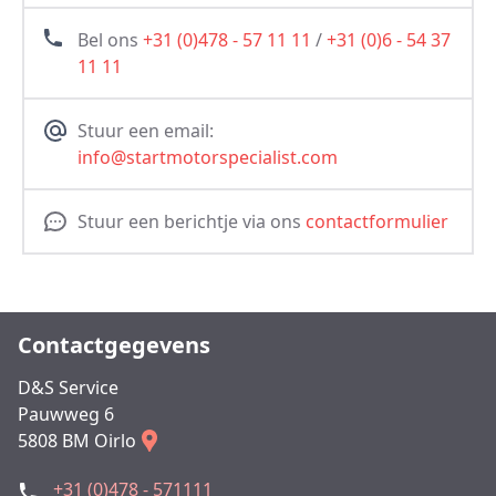
Bel ons
+31 (0)478 - 57 11 11
/
+31 (0)6 - 54 37
11 11
Stuur een email:
info@startmotorspecialist.com
Stuur een berichtje via ons
contactformulier
Contactgegevens
D&S Service
Pauwweg 6
5808 BM Oirlo
+31 (0)478 - 571111