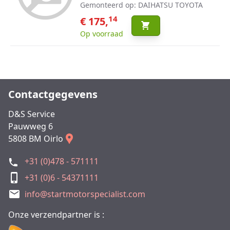
Gemonteerd op: DAIHATSU TOYOTA
14
€ 175,
Op voorraad
Contactgegevens
D&S Service
Pauwweg 6
5808 BM Oirlo
+31 (0)478 - 571111
+31 (0)6 - 54371111
info@startmotorspecialist.com
Onze verzendpartner is :