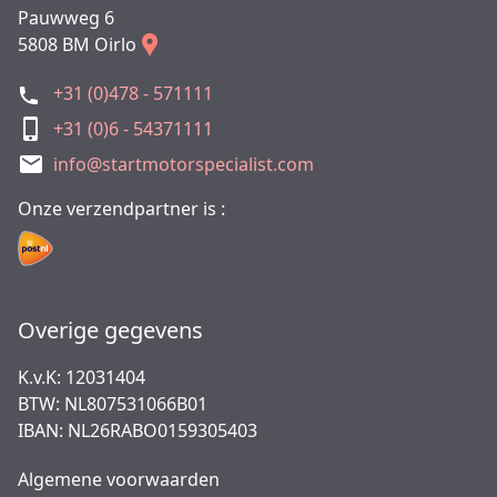
Pauwweg 6
5808 BM Oirlo
+31 (0)478 - 571111
+31 (0)6 - 54371111
info@startmotorspecialist.com
Onze verzendpartner is :
Overige gegevens
K.v.K: 12031404
BTW: NL807531066B01
IBAN: NL26RABO0159305403
Algemene voorwaarden