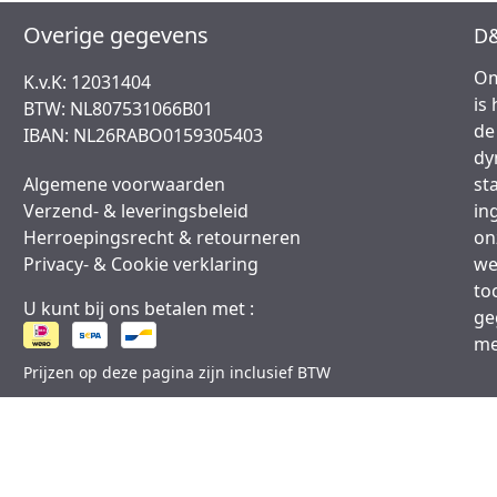
Overige gegevens
D&
Om
K.v.K: 12031404
is
BTW: NL807531066B01
de
IBAN: NL26RABO0159305403
dy
Algemene voorwaarden
st
Verzend- & leveringsbeleid
in
Herroepingsrecht & retourneren
on
Privacy- & Cookie verklaring
we
to
U kunt bij ons betalen met :
ge
me
Prijzen op deze pagina zijn inclusief BTW