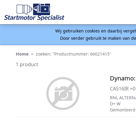
Wij gebruiken cookies en daarbij verge
Door verder gebruik te maken van de
Home
>
zoeken: "Productnummer: 66021415"
1 product
Dynamo:
CA516IR =
RNL ALTERN
D+ W
Gemonteerd 