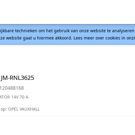
lijkbare technieken om het gebruik van onze website te analysere
ze website gaat u hiermee akkoord. Lees meer over cookies in on
 JM-RNL3625
0120488168
ATOR 14V 70 A
op: OPEL VAUXHALL