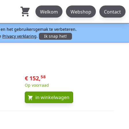
Welkom
Webshop
Contact
n en het gebruikersgemak te verbeteren.
ze
Privacy verklaring
.
Ik snap het!
58
€ 152,
Op voorraad
in winkelwagen