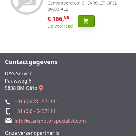
Gemonteerd op: CHEVROLET OPEL
VAUXHALL
08
€ 166,
Op voorraad
Contactgegevens
D&S Service
Pauwweg 6
5808 BM Oirlo
+31 (0)478 - 571111
+31 (0)6 - 54371111
info@startmotorspecialist.com
Onze verzendpartner is :