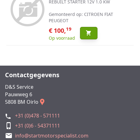
REBUILT STARTER 12V 1.0 KW
Gemonteerd op: CITROEN FIAT
PEUGEOT
19
€ 100,
Op voorraad
Contactgegevens
D&S Service
Pauwweg 6
5808 BM Oirlo
+31 (0)478 - 571111
+31 (0)6 - 54371111
info@startmotorspecialist.com