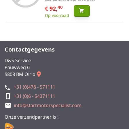
40
€ 92,
Op voorraad
Contactgegevens
D&S Service
Pauwweg 6
5808 BM Oirlo
+31 (0)478 - 571111
+31 (0)6 - 54371111
info@startmotorspecialist.com
Onze verzendpartner is :