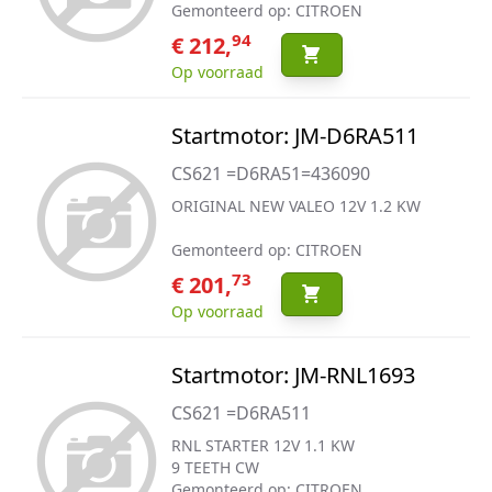
Gemonteerd op: CITROEN
94
€ 212,
Op voorraad
Startmotor: JM-D6RA511
CS621 =D6RA51=436090
ORIGINAL NEW VALEO 12V 1.2 KW
Gemonteerd op: CITROEN
73
€ 201,
Op voorraad
Startmotor: JM-RNL1693
CS621 =D6RA511
RNL STARTER 12V 1.1 KW
9 TEETH CW
Gemonteerd op: CITROEN