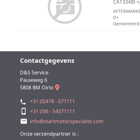
CA1334IR =
AFTERMARKE
D+
Gemonteerd
Contactgegevens
D&S Service
Pauwweg 6
5808 BM Oirlo
+31 (0)478 - 571111
+31 (0)6 - 54371111
info@startmotorspecialist.com
Onze verzendpartner is :