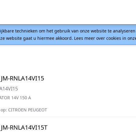
lijkbare technieken om het gebruik van onze website te analysere
ze website gaat u hiermee akkoord. Lees meer over cookies in on
 JM-RNLA14VI15
A14VI15
ATOR 14V 150 A
 op: CITROEN PEUGEOT
 JM-RNLA14VI15T