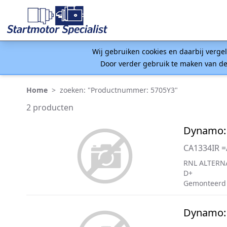
Wij gebruiken cookies en daarbij verge
Door verder gebruik te maken van de
Home
>
zoeken: "Productnummer: 5705Y3"
2 producten
Dynamo:
CA1334IR =
RNL ALTERN
D+
Gemonteerd
Dynamo: