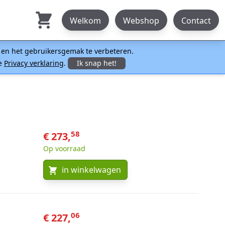
Welkom
Webshop
Contact
n en het gebruikersgemak te verbeteren.
ze
Privacy verklaring
.
Ik snap het!
58
€ 273,
Op voorraad
in winkelwagen
06
€ 227,