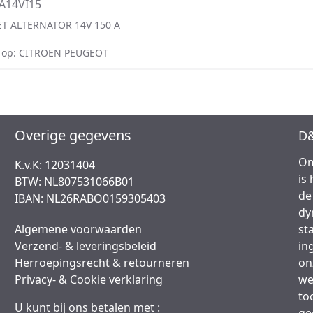
A14VI15
T ALTERNATOR 14V 150 A
 op: CITROEN PEUGEOT
Overige gegevens
D&
Om
K.v.K: 12031404
is
BTW: NL807531066B01
de
IBAN: NL26RABO0159305403
dy
Algemene voorwaarden
st
Verzend- & leveringsbeleid
in
Herroepingsrecht & retourneren
on
Privacy- & Cookie verklaring
we
to
U kunt bij ons betalen met :