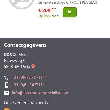
Gemonteerd op: CITROEN PEUGEOT
12
€ 209,
Op voorraad
Contactgegevens
D&S Service
Pauwweg 6
5808 BM Oirlo
+31 (0)478 - 571111
+31 (0)6 - 54371111
info@startmotorspecialist.com
Onze verzendpartner is :