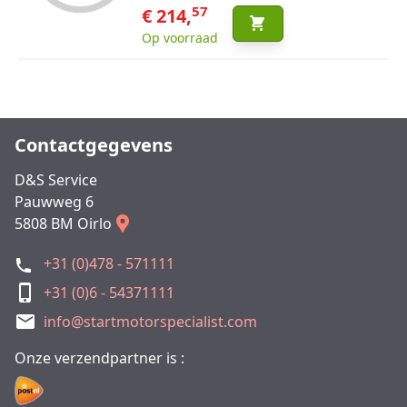
57
€ 214,
Op voorraad
Contactgegevens
D&S Service
Pauwweg 6
5808 BM Oirlo
+31 (0)478 - 571111
+31 (0)6 - 54371111
info@startmotorspecialist.com
Onze verzendpartner is :