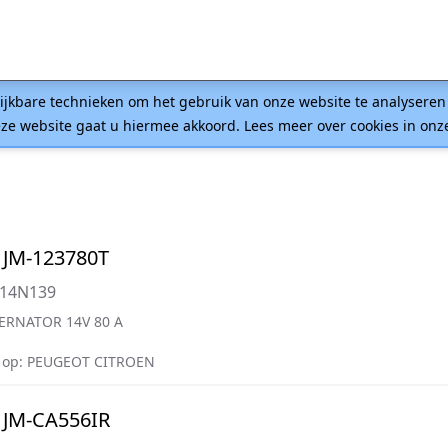
lijkbare technieken om het gebruik van onze website te analysere
ze website gaat u hiermee akkoord. Lees meer over cookies in on
 JM-123780T
A14N139
ERNATOR 14V 80 A
 op: PEUGEOT CITROEN
 JM-CA556IR