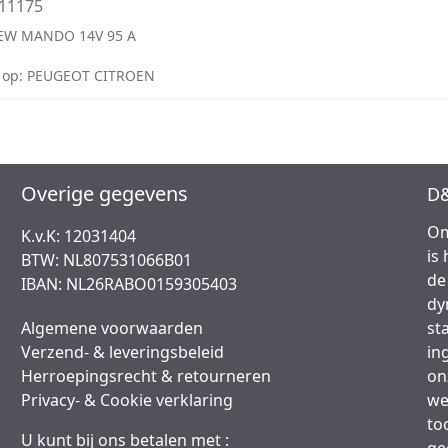
11175
EW MANDO 14V 95 A
 op: PEUGEOT CITROEN
Overige gegevens
D&
Om
K.v.K: 12031404
is
BTW: NL807531066B01
de
IBAN: NL26RABO0159305403
dy
Algemene voorwaarden
st
Verzend- & leveringsbeleid
in
Herroepingsrecht & retourneren
on
Privacy- & Cookie verklaring
we
to
U kunt bij ons betalen met :