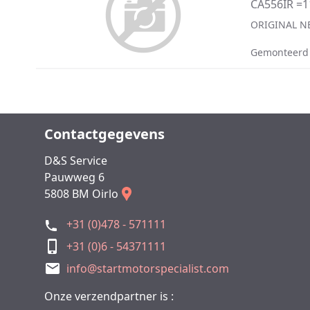
CA556IR =1
ORIGINAL N
Gemonteerd
Contactgegevens
D&S Service
Pauwweg 6
5808 BM Oirlo
+31 (0)478 - 571111
+31 (0)6 - 54371111
info@startmotorspecialist.com
Onze verzendpartner is :