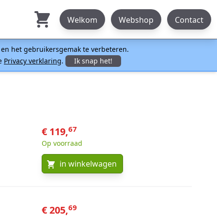
Welkom
Webshop
Contact
n en het gebruikersgemak te verbeteren.
ze
Privacy verklaring
.
Ik snap het!
67
€ 119,
Op voorraad
in winkelwagen
69
€ 205,