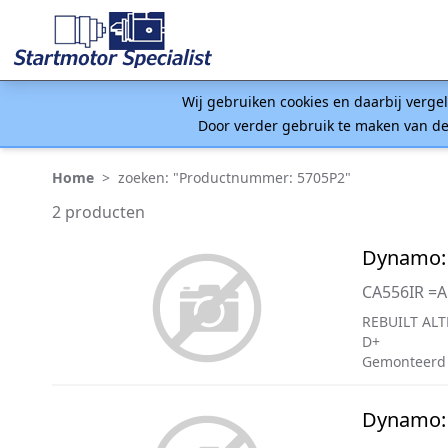
Wij gebruiken cookies en daarbij verge
Door verder gebruik te maken van de
Home
>
zoeken: "Productnummer: 5705P2"
2 producten
Dynamo:
CA556IR =
REBUILT ALT
D+
Gemonteerd
Dynamo: